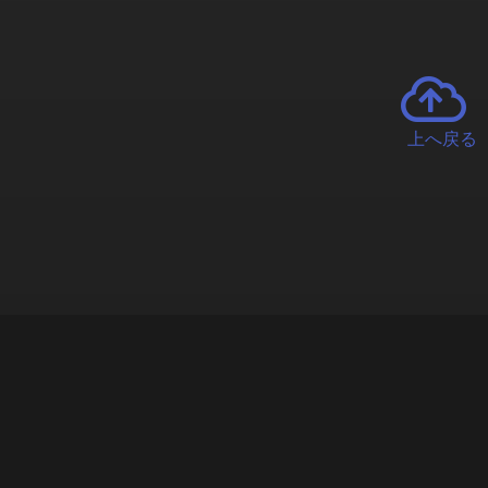
上へ戻る
チャーとは
遊ぶオンラインクレーンゲーム「クラウドキャッチャー」自宅にい
で、UFOキャッチャーを遠隔操作!