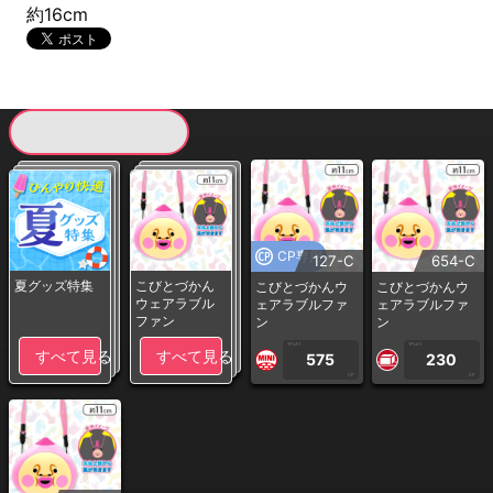
約16cm
現在提供している景品一覧
CP専用
127-C
654-C
夏グッズ特集
こびとづかん
こびとづかんウ
こびとづかんウ
ウェアラブル
ェアラブルファ
ェアラブルファ
ファン
ン
ン
1PLAY
1PLAY
すべて見る
すべて見る
575
230
CP
CP