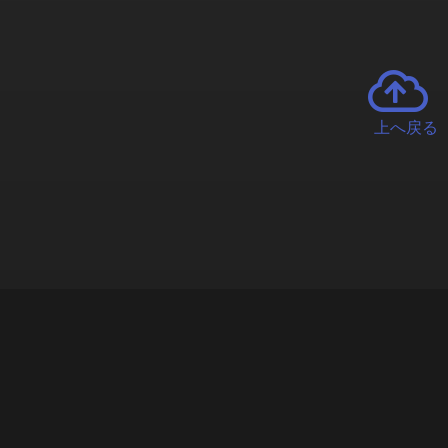
上へ戻る
チャーとは
遊ぶオンラインクレーンゲーム「クラウドキャッチャー」自宅にい
で、UFOキャッチャーを遠隔操作!