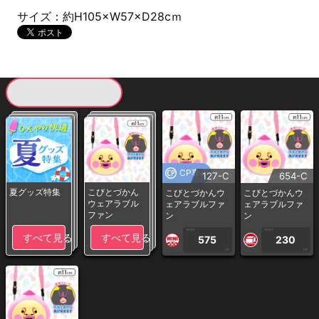
サイズ：約H105×W57×D28cｍ
現在提供している景品一覧
CP専用
127-C
654-C
夏グッズ特集
こびとづかん
こびとづかんウ
こびとづかんウ
ウェアラブル
ェアラブルファ
ェアラブルファ
ファン
ン
ン
1PLAY
1PLAY
すべて見る
すべて見る
575
230
CP
CP