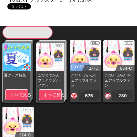
現在提供している景品一覧
CP専用
127-C
654-C
夏グッズ特集
こびとづかん
こびとづかんウ
こびとづかんウ
ウェアラブル
ェアラブルファ
ェアラブルファ
ファン
ン
ン
1PLAY
1PLAY
すべて見る
すべて見る
575
230
CP
CP
324-C