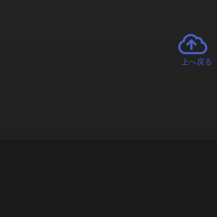
上へ戻る
チャーとは
遊ぶオンラインクレーンゲーム「クラウドキャッチャー」自宅にい
で、UFOキャッチャーを遠隔操作!