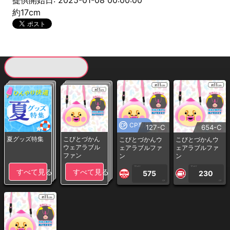
提供開始日: 2025-01-08 00:00:00
約17cm
現在提供している景品一覧
CP専用
127-C
654-C
夏グッズ特集
こびとづかん
こびとづかんウ
こびとづかんウ
ウェアラブル
ェアラブルファ
ェアラブルファ
ファン
ン
ン
1PLAY
1PLAY
すべて見る
すべて見る
575
230
CP
CP