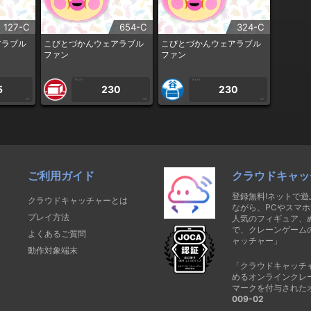
127-C
654-C
324-C
アラブル
こびとづかんウェアラブル
こびとづかんウェアラブル
ファン
ファン
1PLAY
1PLAY
5
230
230
CP
CP
CP
ご利用ガイド
クラウドキャッ
登録無料!ネットで
クラウドキャッチャーとは
ながら、PCやスマホ
プレイ方法
人気のフィギュア、
で、クレーンゲーム
よくあるご質問
ャッチャー」
動作対象端末
「クラウドキャッチ
めるオンラインクレ
マークを付与された
009-02