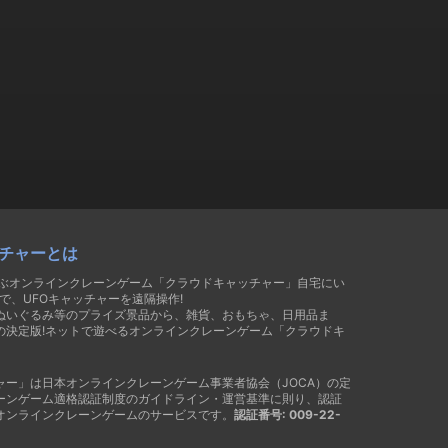
チャーとは
遊ぶオンラインクレーンゲーム「クラウドキャッチャー」自宅にい
で、UFOキャッチャーを遠隔操作!
ぬいぐるみ等のプライズ景品から、雑貨、おもちゃ、日用品ま
の決定版!ネットで遊べるオンラインクレーンゲーム「クラウドキ
ャー」は日本オンラインクレーンゲーム事業者協会（JOCA）の定
ーンゲーム適格認証制度のガイドライン・運営基準に則り、認証
オンラインクレーンゲームのサービスです。
認証番号: 009-22-