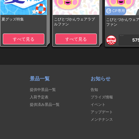
CP専用
夏グッズ特集
こびとづかんウェアラブ
こびとづかんウェ
ルファン
ファン
1PLAY
すべて見る
すべて見る
57
景品一覧
お知らせ
提供中景品一覧
告知
入荷予定表
プライズ情報
提供済み景品一覧
イベント
アップデート
メンテナンス