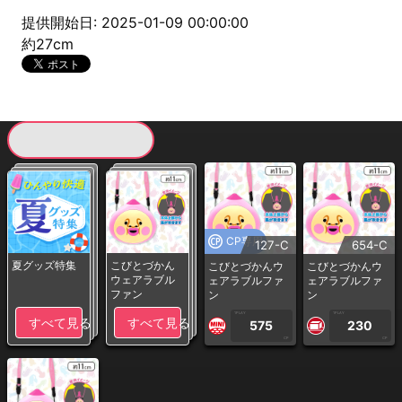
提供開始日: 2025-01-09 00:00:00
約27cm
現在提供している景品一覧
CP専用
127-C
654-C
夏グッズ特集
こびとづかん
こびとづかんウ
こびとづかんウ
ウェアラブル
ェアラブルファ
ェアラブルファ
ファン
ン
ン
1PLAY
1PLAY
すべて見る
すべて見る
575
230
CP
CP