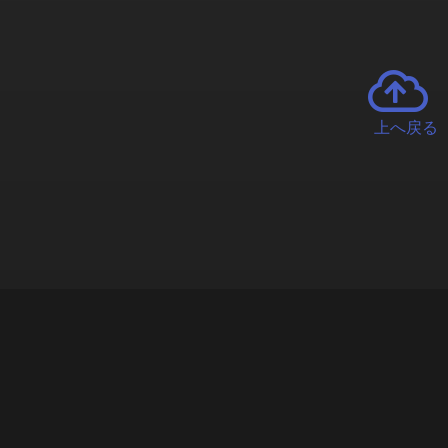
上へ戻る
チャーとは
遊ぶオンラインクレーンゲーム「クラウドキャッチャー」自宅にい
で、UFOキャッチャーを遠隔操作!