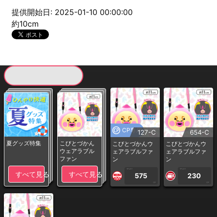
提供開始日: 2025-01-10 00:00:00
約10cm
現在提供している景品一覧
CP専用
127-C
654-C
夏グッズ特集
こびとづかん
こびとづかんウ
こびとづかんウ
ウェアラブル
ェアラブルファ
ェアラブルファ
ファン
ン
ン
1PLAY
1PLAY
すべて見る
すべて見る
575
230
CP
CP