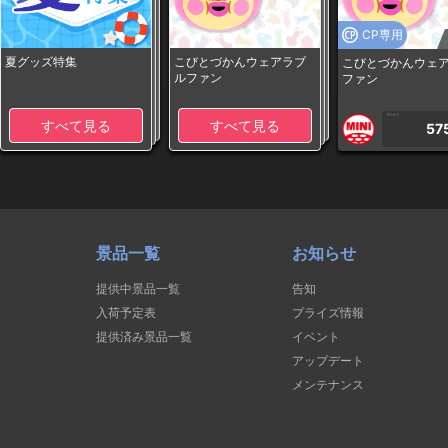
CP専用
夏グッズ特集
こびとづかんウェアラブ
こびとづかんウェ
ルファン
ファン
1PLAY
すべて見る
すべて見る
57
景品一覧
お知らせ
提供中景品一覧
告知
入荷予定表
プライズ情報
提供済み景品一覧
イベント
アップデート
メンテナンス