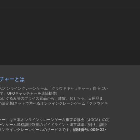
チャーとは
遊ぶオンラインクレーンゲーム「クラウドキャッチャー」自宅にい
で、UFOキャッチャーを遠隔操作!
ぬいぐるみ等のプライズ景品から、雑貨、おもちゃ、日用品ま
の決定版!ネットで遊べるオンラインクレーンゲーム「クラウドキ
ャー」は日本オンラインクレーンゲーム事業者協会（JOCA）の定
ーンゲーム適格認証制度のガイドライン・運営基準に則り、認証
オンラインクレーンゲームのサービスです。
認証番号: 009-22-