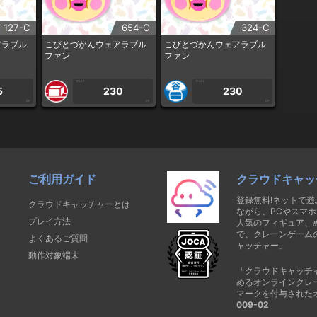
127-C
654-C
324-C
アラブル
こびとづかんウェアラブル
こびとづかんウェアラブル
ファン
ファン
1PLAY
1PLAY
5
230
230
CP
CP
CP
ご利用ガイド
クラウドキャッ
登録無料!ネットで
クラウドキャッチャーとは
ながら、PCやスマホ
プレイ方法
人気のフィギュア、
で、クレーンゲーム
よくあるご質問
ャッチャー」
動作対象端末
「クラウドキャッチ
めるオンラインクレ
マークを付与された
009-02