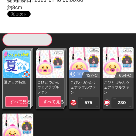
提供開始日: 2025-01-16 00:00:00
約8cm
現在提供している景品一覧
CP専用
127-C
654-C
夏グッズ特集
こびとづかん
こびとづかんウ
こびとづかんウ
ウェアラブル
ェアラブルファ
ェアラブルファ
ファン
ン
ン
1PLAY
1PLAY
すべて見る
すべて見る
575
230
CP
CP