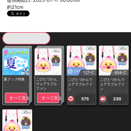
提供開始日: 2025-01-17 00:00:00
約21cm
現在提供している景品一覧
CP専用
127-C
654-C
夏グッズ特集
こびとづかん
こびとづかんウ
こびとづかんウ
ウェアラブル
ェアラブルファ
ェアラブルファ
ファン
ン
ン
1PLAY
1PLAY
すべて見る
すべて見る
575
230
CP
CP