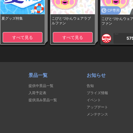
CP専用
夏グッズ特集
こびとづかんウェアラブ
こびとづかんウェ
ルファン
ファン
1PLAY
すべて見る
すべて見る
57
景品一覧
お知らせ
提供中景品一覧
告知
入荷予定表
プライズ情報
提供済み景品一覧
イベント
アップデート
メンテナンス