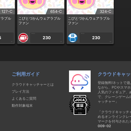
127-C
654-C
324-C
アラブル
こびとづかんウェアラブル
こびとづかんウェアラブル
ファン
ファン
1PLAY
1PLAY
5
230
230
CP
CP
CP
ご利用ガイド
クラウドキャッ
登録無料!ネットで
クラウドキャッチャーとは
ながら、PCやスマホ
プレイ方法
人気のフィギュア、
で、クレーンゲーム
よくあるご質問
ャッチャー」
動作対象端末
「クラウドキャッチ
めるオンラインクレ
マークを付与された
009-02