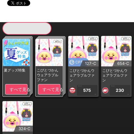
現在提供している景品一覧
CP専用
127-C
654-C
夏グッズ特集
こびとづかん
こびとづかんウ
こびとづかんウ
ウェアラブル
ェアラブルファ
ェアラブルファ
ファン
ン
ン
1PLAY
1PLAY
すべて見る
すべて見る
575
230
CP
CP
324-C