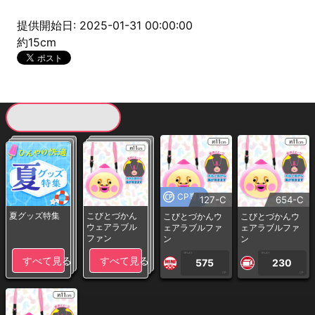
提供開始日: 2025-01-31 00:00:00
約15cm
現在提供している景品一覧
CP専用
127-C
654-C
夏グッズ特集
こびとづかん
こびとづかんウ
こびとづかんウ
ウェアラブル
ェアラブルファ
ェアラブルファ
ファン
ン
ン
1PLAY
1PLAY
すべて見る
すべて見る
575
230
CP
CP