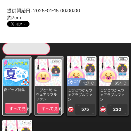
提供開始日: 2025-01-15 00:00:00
約7cm
現在提供している景品一覧
CP専用
127-C
654-C
夏グッズ特集
こびとづかん
こびとづかんウ
こびとづかんウ
ウェアラブル
ェアラブルファ
ェアラブルファ
ファン
ン
ン
1PLAY
1PLAY
すべて見る
すべて見る
575
230
CP
CP