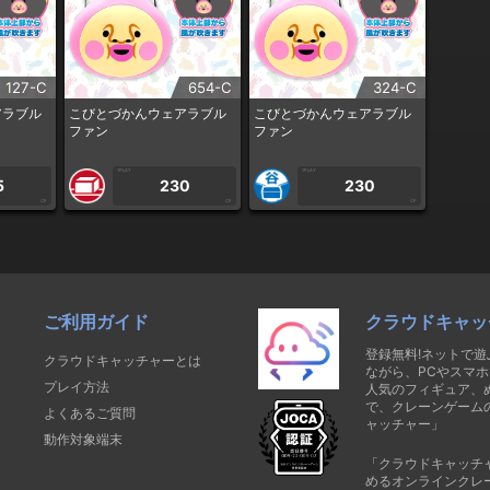
127-C
654-C
324-C
アラブル
こびとづかんウェアラブル
こびとづかんウェアラブル
ファン
ファン
1PLAY
1PLAY
5
230
230
CP
CP
CP
ご利用ガイド
クラウドキャッ
登録無料!ネットで
クラウドキャッチャーとは
ながら、PCやスマホ
プレイ方法
人気のフィギュア、
で、クレーンゲーム
よくあるご質問
ャッチャー」
動作対象端末
「クラウドキャッチ
めるオンラインクレ