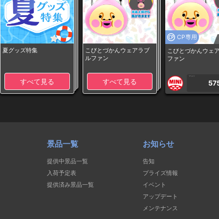
CP専用
夏グッズ特集
こびとづかんウェアラブ
こびとづかんウェ
ルファン
ファン
1PLAY
すべて見る
すべて見る
57
景品一覧
お知らせ
提供中景品一覧
告知
入荷予定表
プライズ情報
提供済み景品一覧
イベント
アップデート
メンテナンス