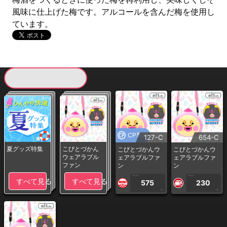
風味に仕上げた梅です。アルコールを含んだ梅を使用し
ています。
現在提供している景品一覧
CP専用
127-C
654-C
夏グッズ特集
こびとづかん
こびとづかんウ
こびとづかんウ
ウェアラブル
ェアラブルファ
ェアラブルファ
ファン
ン
ン
1PLAY
1PLAY
すべて見る
すべて見る
575
230
CP
CP