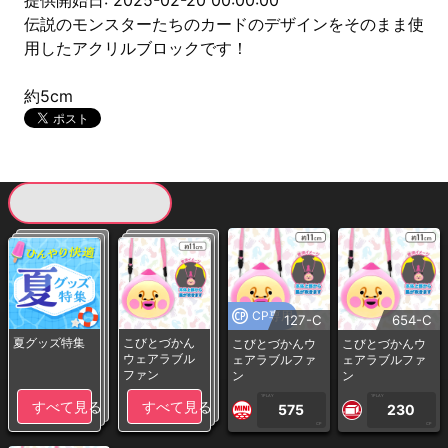
提供開始日: 2025-02-20 00:00:00
伝説のモンスターたちのカードのデザインをそのまま使
用したアクリルブロックです！
約5cm
現在提供している景品一覧
CP専用
127-C
654-C
夏グッズ特集
こびとづかん
こびとづかんウ
こびとづかんウ
ウェアラブル
ェアラブルファ
ェアラブルファ
ファン
ン
ン
1PLAY
1PLAY
すべて見る
すべて見る
575
230
CP
CP