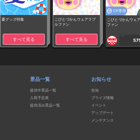
CP専用
夏グッズ特集
こびとづかんウェアラブ
こびとづかんウェ
ルファン
ファン
1PLAY
すべて見る
すべて見る
57
景品一覧
お知らせ
提供中景品一覧
告知
入荷予定表
プライズ情報
提供済み景品一覧
イベント
アップデート
メンテナンス