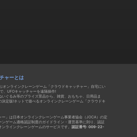
チャーとは
遊ぶオンラインクレーンゲーム「クラウドキャッチャー」自宅にい
で、UFOキャッチャーを遠隔操作!
ぬいぐるみ等のプライズ景品から、雑貨、おもちゃ、日用品ま
の決定版!ネットで遊べるオンラインクレーンゲーム「クラウドキ
ャー」は日本オンラインクレーンゲーム事業者協会（JOCA）の定
ーンゲーム適格認証制度のガイドライン・運営基準に則り、認証
オンラインクレーンゲームのサービスです。
認証番号: 009-22-