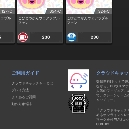
127-C
654-C
324-C
アラブル
こびとづかんウェアラブル
こびとづかんウェアラブル
ファン
ファン
1PLAY
1PLAY
5
230
230
CP
CP
CP
ご利用ガイド
クラウドキャッ
登録無料!ネットで
クラウドキャッチャーとは
ながら、PCやスマホ
プレイ方法
人気のフィギュア、
で、クレーンゲーム
よくあるご質問
ャッチャー」
動作対象端末
「クラウドキャッチ
めるオンラインクレ
マークを付与された
009-02