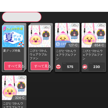
現在提供している景品一覧
CP専用
127-C
654-C
夏グッズ特集
こびとづかん
こびとづかんウ
こびとづかんウ
ウェアラブル
ェアラブルファ
ェアラブルファ
ファン
ン
ン
1PLAY
1PLAY
すべて見る
すべて見る
575
230
CP
CP
324-C
こびとづかんウ
ェアラブルファ