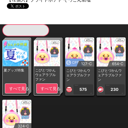
現在提供している景品一覧
CP専用
127-C
654-C
夏グッズ特集
こびとづかん
こびとづかんウ
こびとづかんウ
ウェアラブル
ェアラブルファ
ェアラブルファ
ファン
ン
ン
1PLAY
1PLAY
すべて見る
すべて見る
575
230
CP
CP
324-C