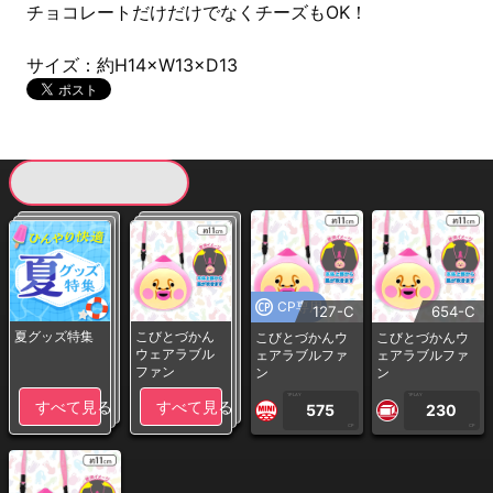
チョコレートだけだけでなくチーズもOK！
サイズ：約H14×W13×D13
現在提供している景品一覧
CP専用
127-C
654-C
夏グッズ特集
こびとづかん
こびとづかんウ
こびとづかんウ
ウェアラブル
ェアラブルファ
ェアラブルファ
ファン
ン
ン
1PLAY
1PLAY
すべて見る
すべて見る
575
230
CP
CP