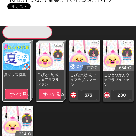
現在提供している景品一覧
CP専用
127-C
654-C
夏グッズ特集
こびとづかん
こびとづかんウ
こびとづかんウ
ウェアラブル
ェアラブルファ
ェアラブルファ
ファン
ン
ン
1PLAY
1PLAY
すべて見る
すべて見る
575
230
CP
CP
324-C