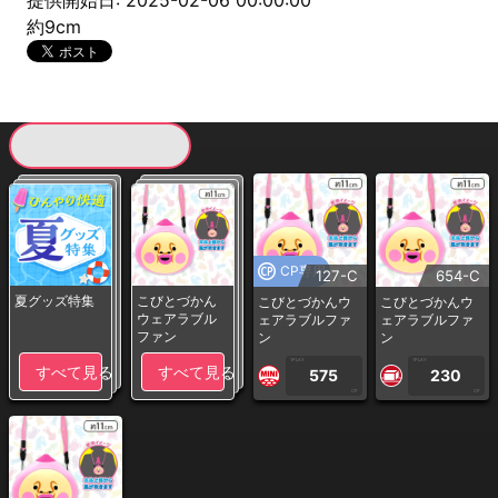
提供開始日: 2025-02-06 00:00:00
約9cm
現在提供している景品一覧
CP専用
127-C
654-C
夏グッズ特集
こびとづかん
こびとづかんウ
こびとづかんウ
ウェアラブル
ェアラブルファ
ェアラブルファ
ファン
ン
ン
1PLAY
1PLAY
すべて見る
すべて見る
575
230
CP
CP