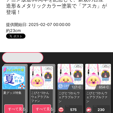
造形＆メタリックカラー塗装で「アスカ」が
登場！
提供開始日: 2025-02-07 00:00:00
約23cm
現在提供している景品一覧
CP専用
127-C
654-C
夏グッズ特集
こびとづかん
こびとづかんウ
こびとづかんウ
ウェアラブル
ェアラブルファ
ェアラブルファ
ファン
ン
ン
1PLAY
1PLAY
すべて見る
すべて見る
575
230