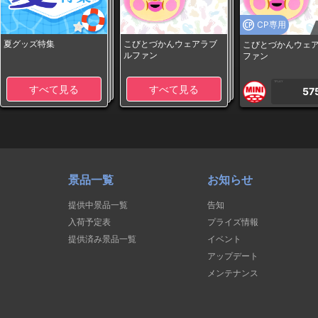
CP専用
夏グッズ特集
こびとづかんウェアラブ
こびとづかんウェ
ルファン
ファン
1PLAY
すべて見る
すべて見る
57
景品一覧
お知らせ
提供中景品一覧
告知
入荷予定表
プライズ情報
提供済み景品一覧
イベント
アップデート
メンテナンス