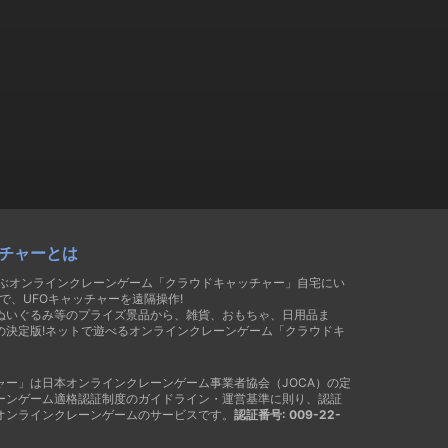
チャーとは
遊ぶオンラインクレーンゲーム「クラウドキャッチャー」自宅にい
で、UFOキャッチャーを遠隔操作!
ぬいぐるみ等のプライズ景品から、雑貨、おもちゃ、日用品ま
の決定版!ネットで遊べるオンラインクレーンゲーム「クラウドキ
ャー」は日本オンラインクレーンゲーム事業者協会（JOCA）の定
ーンゲーム適格認証制度のガイドライン・運営基準に則り、認証
オンラインクレーンゲームのサービスです。
認証番号: 009-22-