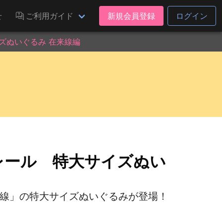
せ
ご利用ガイド
新規会員登録
ログイン
ズぬいぐるみ 在来線編
レール 特大サイズぬい
山手線」の特大サイズぬいぐるみが登場！