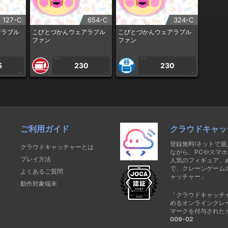
127-C
654-C
324-C
アラブル
こびとづかんウェアラブル
こびとづかんウェアラブル
ファン
ファン
1PLAY
1PLAY
5
230
230
CP
CP
CP
ご利用ガイド
クラウドキャッ
登録無料!ネットで
クラウドキャッチャーとは
ながら、PCやスマホ
プレイ方法
人気のフィギュア、
で、クレーンゲーム
よくあるご質問
ャッチャー」
動作対象端末
「クラウドキャッチ
めるオンラインクレ
マークを付与された
009-02