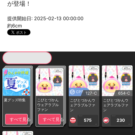
が登場！
提供開始日: 2025-02-13 00:00:00
約6cm
現在提供している景品一覧
CP専用
127-C
654-C
夏グッズ特集
こびとづかん
こびとづかんウ
こびとづかんウ
ウェアラブル
ェアラブルファ
ェアラブルファ
ファン
ン
ン
1PLAY
1PLAY
すべて見る
すべて見る
575
230
CP
CP