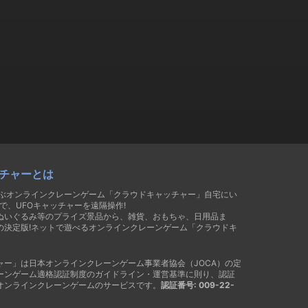
チャーとは
遊ぶオンラインクレーンゲーム「クラウドキャッチャー」自宅にい
で、UFOキャッチャーを遠隔操作!
ぬいぐるみ等のプライズ景品から、雑貨、おもちゃ、日用品ま
の決定版!ネットで遊べるオンラインクレーンゲーム「クラウドキ
ャー」は日本オンラインクレーンゲーム事業者協会（JOCA）の定
ーンゲーム適格認証制度のガイドライン・運営基準に則り、認証
オンラインクレーンゲームのサービスです。
認証番号: 009-22-