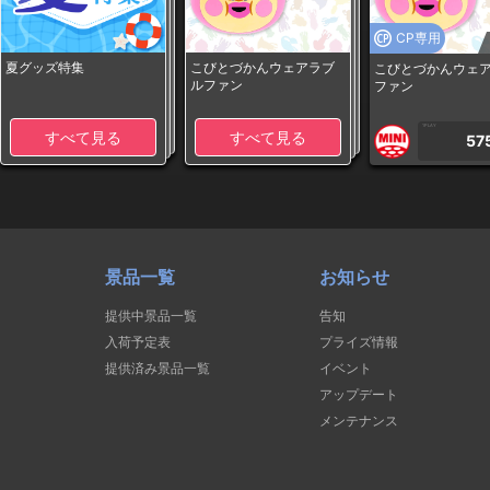
CP専用
夏グッズ特集
こびとづかんウェアラブ
こびとづかんウェ
ルファン
ファン
1PLAY
すべて見る
すべて見る
57
景品一覧
お知らせ
提供中景品一覧
告知
入荷予定表
プライズ情報
提供済み景品一覧
イベント
アップデート
メンテナンス