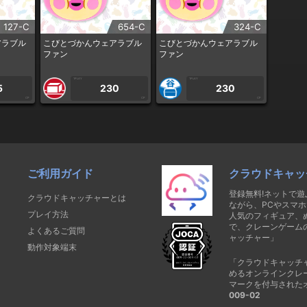
127-C
654-C
324-C
アラブル
こびとづかんウェアラブル
こびとづかんウェアラブル
ファン
ファン
1PLAY
1PLAY
5
230
230
CP
CP
CP
ご利用ガイド
クラウドキャッ
登録無料!ネットで
クラウドキャッチャーとは
ながら、PCやスマホ
プレイ方法
人気のフィギュア、
で、クレーンゲーム
よくあるご質問
ャッチャー」
動作対象端末
「クラウドキャッチ
めるオンラインクレ
マークを付与された
009-02