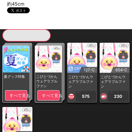
約45cm
現在提供している景品一覧
CP専用
127-C
654-C
夏グッズ特集
こびとづかん
こびとづかんウ
こびとづかんウ
ウェアラブル
ェアラブルファ
ェアラブルファ
ファン
ン
ン
1PLAY
1PLAY
すべて見る
すべて見る
575
230
CP
CP