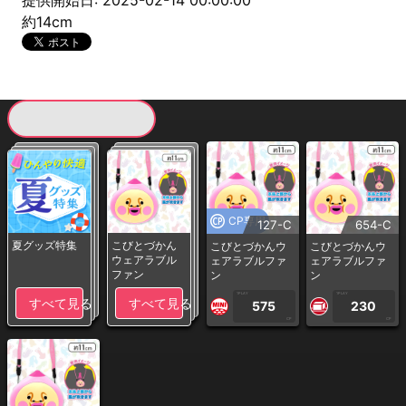
提供開始日: 2025-02-14 00:00:00
約14cm
現在提供している景品一覧
CP専用
127-C
654-C
夏グッズ特集
こびとづかん
こびとづかんウ
こびとづかんウ
ウェアラブル
ェアラブルファ
ェアラブルファ
ファン
ン
ン
1PLAY
1PLAY
すべて見る
すべて見る
575
230
CP
CP