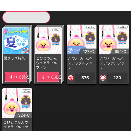
現在提供している景品一覧
CP専用
127-C
654-C
夏グッズ特集
こびとづかん
こびとづかんウ
こびとづかんウ
ウェアラブル
ェアラブルファ
ェアラブルファ
ファン
ン
ン
1PLAY
1PLAY
すべて見る
すべて見る
575
230
CP
CP
324-C
こびとづかんウ
ェアラブルファ