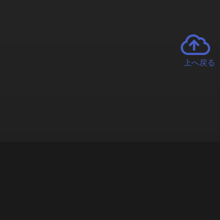
上へ戻る
チャーとは
遊ぶオンラインクレーンゲーム「クラウドキャッチャー」自宅にい
で、UFOキャッチャーを遠隔操作!