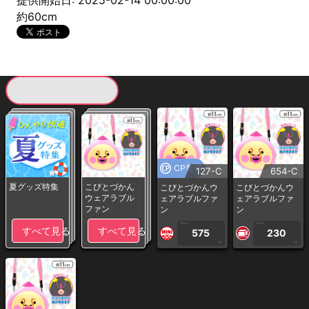
提供開始日: 2025-02-14 00:00:00
約60cm
現在提供している景品一覧
CP専用
127-C
654-C
夏グッズ特集
こびとづかん
こびとづかんウ
こびとづかんウ
ウェアラブル
ェアラブルファ
ェアラブルファ
ファン
ン
ン
1PLAY
1PLAY
すべて見る
すべて見る
575
230
CP
CP