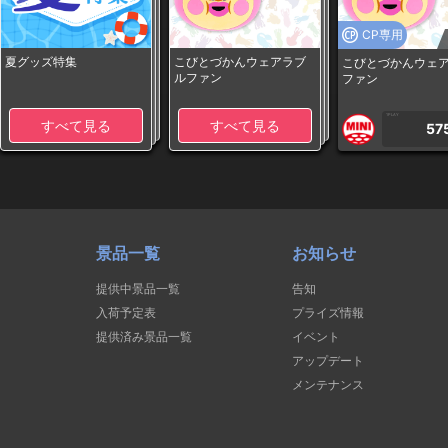
CP専用
夏グッズ特集
こびとづかんウェアラブ
こびとづかんウェ
ルファン
ファン
1PLAY
すべて見る
すべて見る
57
景品一覧
お知らせ
提供中景品一覧
告知
入荷予定表
プライズ情報
提供済み景品一覧
イベント
アップデート
メンテナンス