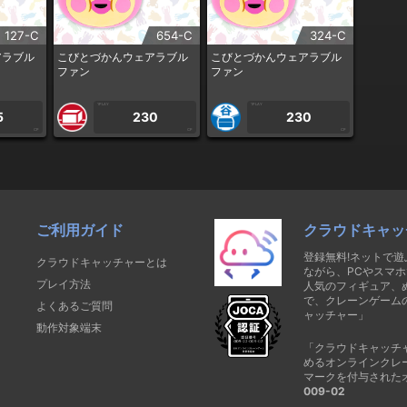
127-C
654-C
324-C
アラブル
こびとづかんウェアラブル
こびとづかんウェアラブル
ファン
ファン
1PLAY
1PLAY
5
230
230
CP
CP
CP
ご利用ガイド
クラウドキャッ
登録無料!ネットで
クラウドキャッチャーとは
ながら、PCやスマホ
プレイ方法
人気のフィギュア、
で、クレーンゲーム
よくあるご質問
ャッチャー」
動作対象端末
「クラウドキャッチ
めるオンラインクレ
マークを付与された
009-02