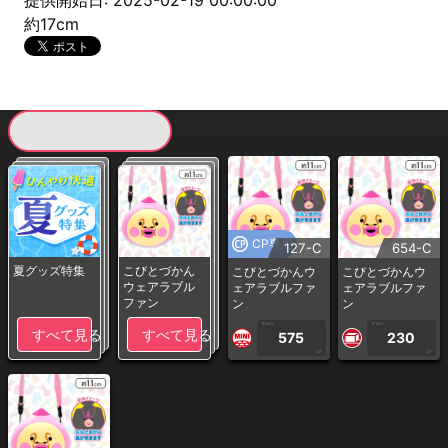
提供開始日: 2025-02-19 00:00:00
約17cm
現在提供している景品一覧
CP専用
127-C
654-C
夏グッズ特集
こびとづかん
こびとづかんウ
こびとづかんウ
ウェアラブル
ェアラブルファ
ェアラブルファ
ファン
ン
ン
1PLAY
1PLAY
すべて見る
すべて見る
575
230
CP
CP