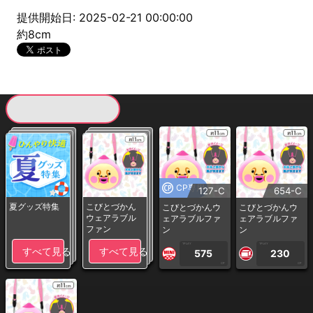
提供開始日: 2025-02-21 00:00:00
約8cm
現在提供している景品一覧
CP専用
127-C
654-C
夏グッズ特集
こびとづかん
こびとづかんウ
こびとづかんウ
ウェアラブル
ェアラブルファ
ェアラブルファ
ファン
ン
ン
1PLAY
1PLAY
すべて見る
すべて見る
575
230
CP
CP