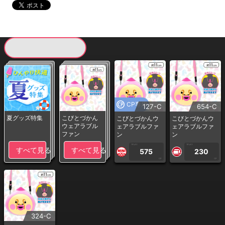
現在提供している景品一覧
CP専用
127-C
654-C
夏グッズ特集
こびとづかん
こびとづかんウ
こびとづかんウ
ウェアラブル
ェアラブルファ
ェアラブルファ
ファン
ン
ン
1PLAY
1PLAY
すべて見る
すべて見る
575
230
CP
CP
324-C