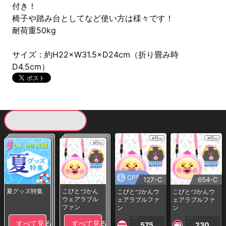
付き！
椅子や踏み台としてなど使い方は様々です！
耐荷重50kg
サイズ：約H22×W31.5×D24cm（折り畳み時
D4.5cm）
現在提供している景品一覧
CP専用
127-C
654-C
夏グッズ特集
こびとづかん
こびとづかんウ
こびとづかんウ
ウェアラブル
ェアラブルファ
ェアラブルファ
ファン
ン
ン
1PLAY
1PLAY
すべて見る
すべて見る
575
230