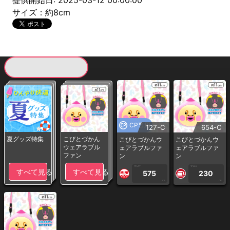
提供開始日: 2025-03-12 00:00:00
サイズ：約8cm
現在提供している景品一覧
CP専用
127-C
654-C
夏グッズ特集
こびとづかん
こびとづかんウ
こびとづかんウ
ウェアラブル
ェアラブルファ
ェアラブルファ
ファン
ン
ン
1PLAY
1PLAY
すべて見る
すべて見る
575
230
CP
CP