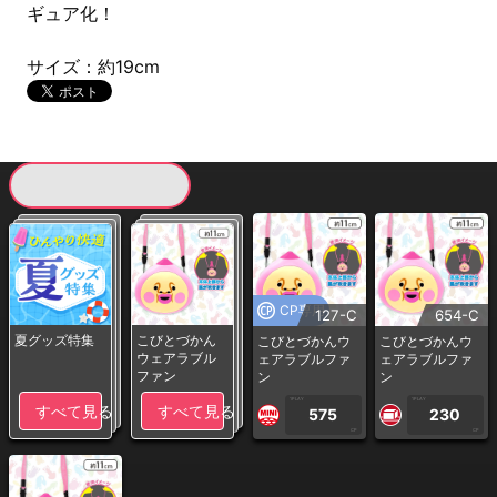
ギュア化！
サイズ：約19cm
現在提供している景品一覧
CP専用
127-C
654-C
夏グッズ特集
こびとづかん
こびとづかんウ
こびとづかんウ
ウェアラブル
ェアラブルファ
ェアラブルファ
ファン
ン
ン
1PLAY
1PLAY
すべて見る
すべて見る
575
230
CP
CP