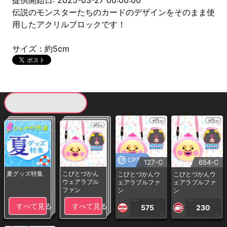
提供開始日: 2025-03-27 00:00:00
伝説のモンスターたちのカードのデザインをそのまま使
用したアクリルブロックです！
サイズ：約5cm
現在提供している景品一覧
CP専用
127-C
654-C
夏グッズ特集
こびとづかん
こびとづかんウ
こびとづかんウ
ウェアラブル
ェアラブルファ
ェアラブルファ
ファン
ン
ン
1PLAY
1PLAY
すべて見る
すべて見る
575
230
CP
CP