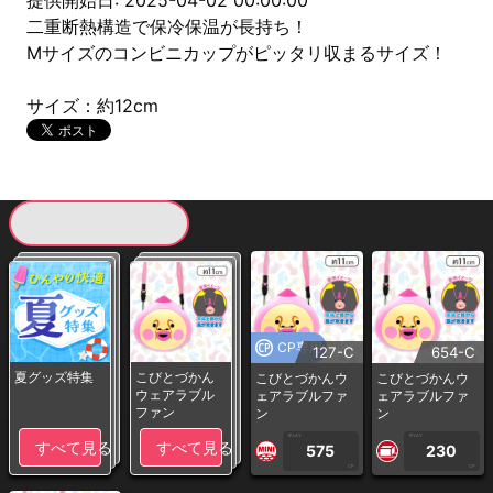
提供開始日: 2025-04-02 00:00:00
二重断熱構造で保冷保温が長持ち！
Mサイズのコンビニカップがピッタリ収まるサイズ！
サイズ：約12cm
現在提供している景品一覧
CP専用
127-C
654-C
夏グッズ特集
こびとづかん
こびとづかんウ
こびとづかんウ
ウェアラブル
ェアラブルファ
ェアラブルファ
ファン
ン
ン
1PLAY
1PLAY
すべて見る
すべて見る
575
230
CP
CP