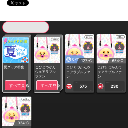
現在提供している景品一覧
CP専用
127-C
654-C
夏グッズ特集
こびとづかん
こびとづかんウ
こびとづかんウ
ウェアラブル
ェアラブルファ
ェアラブルファ
ファン
ン
ン
1PLAY
1PLAY
すべて見る
すべて見る
575
230
CP
CP
324-C