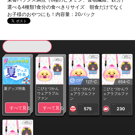
選べる4種類1食分の食べきりサイズ 朝食だけでなく
お子様のおやつにも！内容量：20パック
現在提供している景品一覧
CP専用
127-C
654-C
夏グッズ特集
こびとづかん
こびとづかんウ
こびとづかんウ
ウェアラブル
ェアラブルファ
ェアラブルファ
ファン
ン
ン
1PLAY
1PLAY
すべて見る
すべて見る
575
230
CP
CP