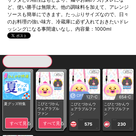
ど、使い勝手は無限大。他の調味料を加えて、アレンジ
ソースも簡単にできます。たっぷりサイズなので、日々
のお料理の強い味方、冷蔵庫に必ず入れておきたいドレ
ッシングになる事間違いなし。内容量：1000ml
現在提供している景品一覧
CP専用
127-C
654-C
夏グッズ特集
こびとづかん
こびとづかんウ
こびとづかんウ
ウェアラブル
ェアラブルファ
ェアラブルファ
ファン
ン
ン
1PLAY
1PLAY
すべて見る
すべて見る
575
230
CP
CP