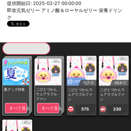
提供開始日: 2025-02-27 00:00:00
即攻元気ゼリー アミノ酸＆ローヤルゼリー 栄養ドリン
ク
現在提供している景品一覧
CP専用
127-C
654-C
夏グッズ特集
こびとづかん
こびとづかんウ
こびとづかんウ
ウェアラブル
ェアラブルファ
ェアラブルファ
ファン
ン
ン
1PLAY
1PLAY
すべて見る
すべて見る
575
230
CP
CP