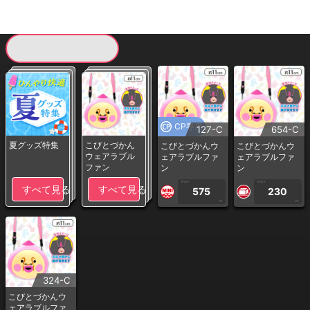
現在提供している景品一覧
CP専用
127-C
654-C
夏グッズ特集
こびとづかん
こびとづかんウ
こびとづかんウ
ウェアラブル
ェアラブルファ
ェアラブルファ
ファン
ン
ン
1PLAY
1PLAY
すべて見る
すべて見る
575
230
CP
CP
324-C
こびとづかんウ
ェアラブルファ